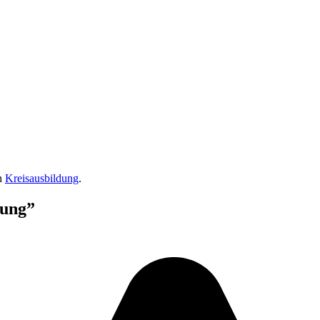
in
Kreisausbildung
.
rung”