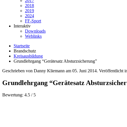
2017
2018
2019
2024
FF-Sport
Interaktiv
Downloads
Weblinks
Startseite
Brandschutz
Kreisausbildung
Grundlehrgang “Gerätesatz Absturzsicherung”
Geschrieben von Danny Kliemann am
05. Juni 2014
. Veröffentlicht 
Grundlehrgang “Gerätesatz Absturzsiche
Bewertung:
4.5
/
5